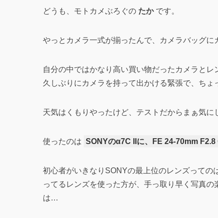
どうも、モトカメぶろぐの
たか
です。
やっとカメラ一式が揃ったんで、カメラバッグに
自分の中ではかなり高い買い物だったカメラとレ
久しぶりにカメラを持って出かける緊張で、ちょ
天気はくもりやったけど、テストだからまぁ気に
使ったのは
SONYのα7C IIに、FE 24-70mm F2.8 G
初心者がいきなりSONYの最上位のレンズっての
ってるレンズを使った方が、手っ取り早く写真の
は…