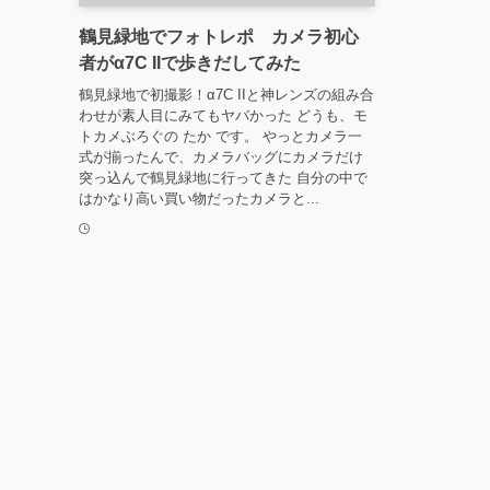
鶴見緑地でフォトレポ カメラ初心
者がα7C IIで歩きだしてみた
鶴見緑地で初撮影！α7C IIと神レンズの組み合
わせが素人目にみてもヤバかった どうも、モ
トカメぶろぐの たか です。 やっとカメラ一
式が揃ったんで、カメラバッグにカメラだけ
突っ込んで鶴見緑地に行ってきた 自分の中で
はかなり高い買い物だったカメラと...