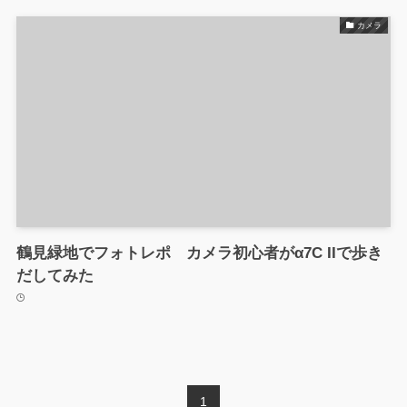
カメラ
鶴見緑地でフォトレポ カメラ初心者がα7C IIで歩き
だしてみた
1